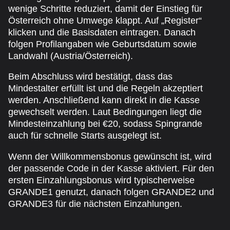
Evolution Gaming
Spribe
NetEnt
Evolution Gaming
Evolution Gaming
NetEnt
wenige Schritte reduziert, damit der Einstieg für
Österreich ohne Umwege klappt. Auf „Register“
klicken und die Basisdaten eintragen. Danach
folgen Profilangaben wie Geburtsdatum sowie
Landwahl (Austria/Österreich).
Beim Abschluss wird bestätigt, dass das
Crazy Time
Moonshot
Sweet Bonanza
Live Craps
Bustabit
Reactoonz
Mindestalter erfüllt ist und die Regeln akzeptiert
Evolution Gaming
SoftSwiss
Pragmatic Play
Evolution Gaming
Independent
Play’n GO
werden. Anschließend kann direkt in die Kasse
gewechselt werden. Laut Bedingungen liegt die
Mindesteinzahlung bei €20, sodass Spingrande
auch für schnelle Starts ausgelegt ist.
Wenn der Willkommensbonus gewünscht ist, wird
der passende Code in der Kasse aktiviert. Für den
Lightning Dice
Big Bass Crash
Wolf Gold
Live Blackjack
Lucky Crumbling
The Dog House
ersten Einzahlungsbonus wird typischerweise
Evolution Gaming
Pragmatic Play
Pragmatic Play
Evolution Gaming
Gamzix
Pragmatic Play
GRANDE1 genutzt, danach folgen GRANDE2 und
GRANDE3 für die nächsten Einzahlungen.