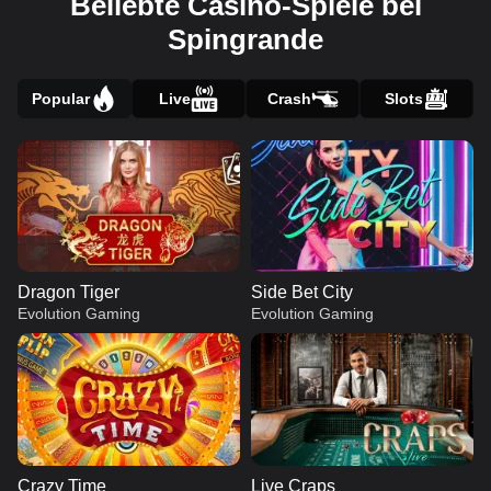
Beliebte Casino-Spiele bei
Spingrande
Popular
Live
Crash
Slots
Dragon Tiger
Side Bet City
Evolution Gaming
Evolution Gaming
Crazy Time
Live Craps