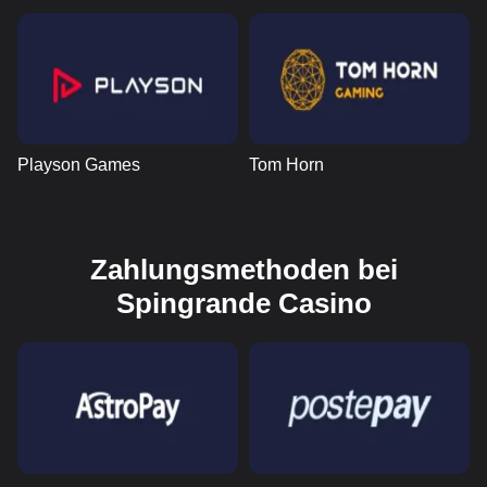
Playson Games
Tom Horn
Zahlungsmethoden bei
Spingrande Casino